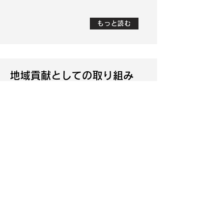
もっと読む
地域貢献としての取り組み
地域の関係者が集まり、地域の人々をつ
なぐ新しいツールは何が良いのかアイデ
アを出し合い、最終的に選ばれたのがク
ラフトビールでした。誰からも愛される
高品質なクラフトビールが、街の新しい
アイコンとなって方南町が盛り上がるこ
とでさらに魅力的な街となることを目指
しています。また、クラフトビールの利
益は障がい者の就労支援や子ども達のた
めに運用されます。