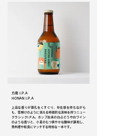
方南 I.P.A
HONAN I.P.A
上品な香りが鼻孔をくすぐり、存在感を持ちながら
も、雪解けのように消える特徴的な苦味を持つニュー
クラシックI.P.A。ホップ由来の白ぶどうや白ワイン
のような香りと、小麦のもつ爽やかな酸味が調和し、
魚料理や和食にマッチする特別な一本です。